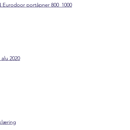
rodoor portåpner 800_1000
 alu 2020
klæring