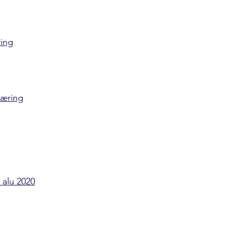
ring
læring
 alu 2020