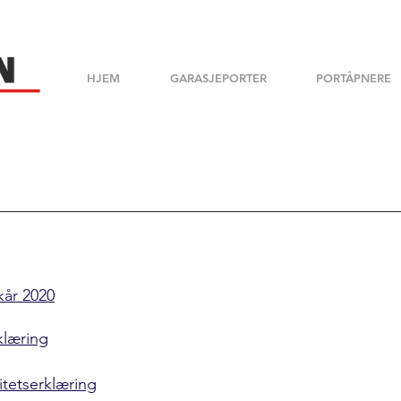
HJEM
GARASJEPORTER
PORTÅPNERE
kår 2020
klæring
tetserklæring