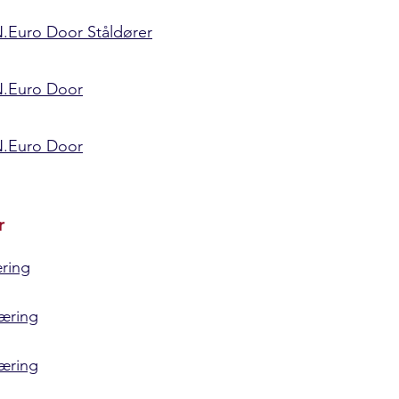
uro Door Ståldører
Euro Door
Euro Door
r
æring
læring
læring