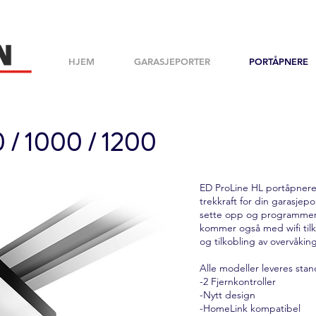
HJEM
GARASJEPORTER
PORTÅPNERE
 / 1000 / 1200
ED ProLine HL portåpner
trekkraft for din garasjepo
sette opp og programmer
kommer også med wifi tilk
og tilkobling av overvåki
Alle modeller leveres sta
-2 Fjernkontroller
-Nytt design
-HomeLink kompatibel