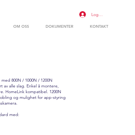
Logg inn
OM OSS
DOKUMENTER
KONTAKT
e med 800N / 1000N / 1200N
rt av alle slag. Enkel å montere,
e. HomeLink kompatibel. 1200N
obling og mulighet for app-styring
ngskamera.
ndard med: