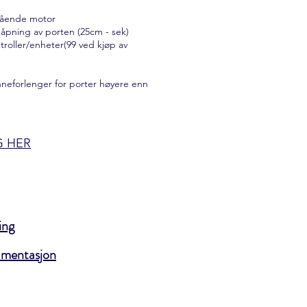
egående motor
 åpning av porten (25cm - sek)
ntroller/enheter(99 ved kjøp av
inneforlenger for porter høyere enn
G HER
ing
mentasjon